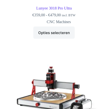
Lunyee 3018 Pro Ultra
Prijsklasse:
€
359,00
-
€
479,00
incl. BTW
€359,00
CNC Machines
tot
€479,00
Dit
Opties selecteren
product
heeft
meerdere
variaties.
Deze
optie
kan
gekozen
worden
op
de
productpagina