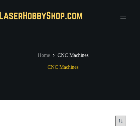
Ga
naar
de
inhoud
Home
CNC Machines
CNC Machines