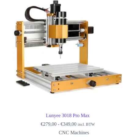
Lunyee 3018 Pro Max
Prijsklasse:
€
279,00
-
€
349,00
incl. BTW
€279,00
CNC Machines
tot