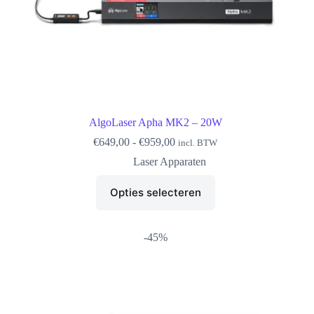
AlgoLaser Apha MK2 – 20W
Prijsklasse:
€
649,00
-
€
959,00
incl. BTW
€649,00
Laser Apparaten
tot
€959,00
Dit
Opties selecteren
product
heeft
meerdere
variaties.
-45%
Deze
optie
kan
gekozen
worden
op