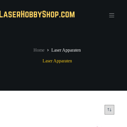
Ga
naar
de
inhoud
Home
Laser Apparaten
Laser Apparaten