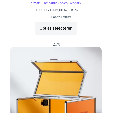
Smart Enclosure (opvouwbaar)
Prijsklasse:
€
199,00
-
€
448,00
incl. BTW
€199,00
Laser Extra's
tot
€448,00
Dit
Opties selecteren
product
heeft
meerdere
variaties.
-21%
Deze
optie
kan
gekozen
worden
op
de
productpagina