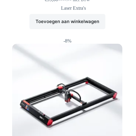
Oorspronkelijke
Huidige
prijs
prijs
Laser Extra's
was:
is:
€109,00.
€99,00.
Toevoegen aan winkelwagen
-8%