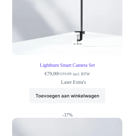
Lightburn Smart Camera Set
€
79,00
€
155,00
incl. BTW
Oorspronkelijke
Huidige
prijs
prijs
Laser Extra's
was:
is:
€155,00.
€79,00.
Toevoegen aan winkelwagen
-37%