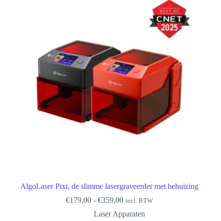
AlgoLaser Pixi, de slimme lasergraveerder met behuizing
Prijsklasse:
€
179,00
-
€
359,00
incl. BTW
€179,00
Laser Apparaten
tot