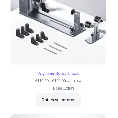
Algolaser Rotary Chuck
Prijsklasse:
€
119,00
-
€
129,00
incl. BTW
€119,00
Laser Extra's
tot
€129,00
Dit
Opties selecteren
product
heeft
meerdere
variaties.