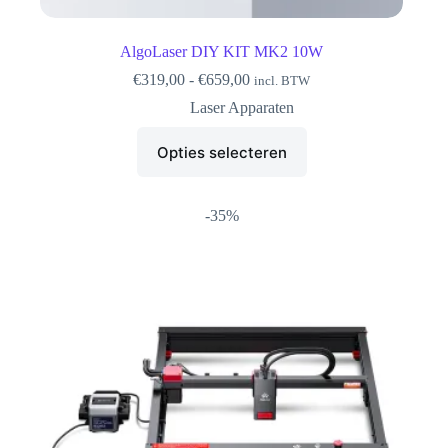
AlgoLaser DIY KIT MK2 10W
Prijsklasse:
€
319,00
-
€
659,00
incl. BTW
€319,00
Laser Apparaten
tot
€659,00
Dit
Opties selecteren
product
heeft
meerdere
variaties.
-35%
Deze
optie
kan
gekozen
worden
op
de
productpagina