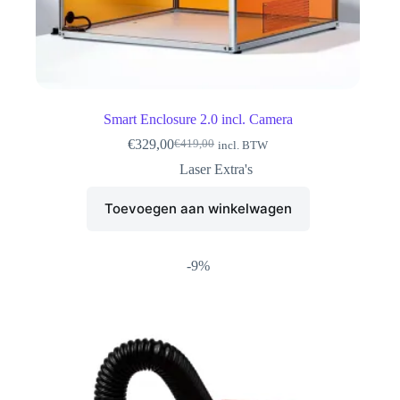
Smart Enclosure 2.0 incl. Camera
€
329,00
€
419,00
incl. BTW
Oorspronkelijke
Huidige
prijs
prijs
Laser Extra's
was:
is:
€419,00.
€329,00.
Toevoegen aan winkelwagen
-9%