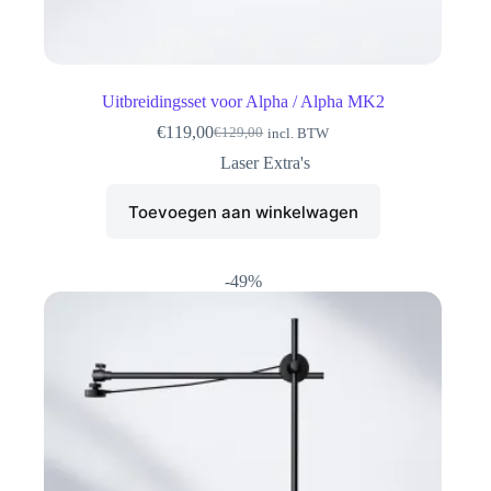
Uitbreidingsset voor Alpha / Alpha MK2
€
119,00
€
129,00
incl. BTW
Oorspronkelijke
Huidige
prijs
prijs
Laser Extra's
was:
is:
€129,00.
€119,00.
Toevoegen aan winkelwagen
-49%