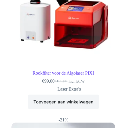
Rookfilter voor de Algolaser PIXI
€
99,00
€
109,00
incl. BTW
Oorspronkelijke
Huidige
prijs
prijs
Laser Extra's
was:
is:
€109,00.
€99,00.
Toevoegen aan winkelwagen
-21%