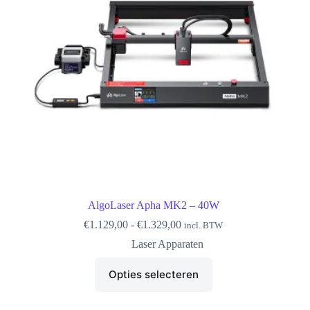
de
productpagina
AlgoLaser Apha MK2 – 40W
Prijsklasse:
€
1.129,00
-
€
1.329,00
incl. BTW
€1.129,00
Laser Apparaten
tot
€1.329,00
Dit
Opties selecteren
product
heeft
meerdere