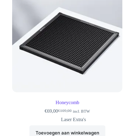
Honeycomb
€
69,00
€
109,00
incl. BTW
Oorspronkelijke
Huidige
prijs
prijs
Laser Extra's
was:
is:
€109,00.
€69,00.
Toevoegen aan winkelwagen