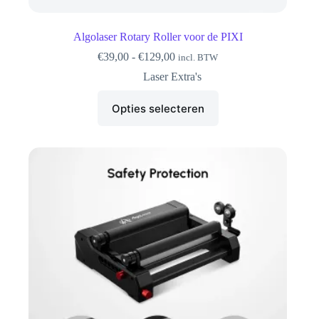
Algolaser Rotary Roller voor de PIXI
Prijsklasse:
€
39,00
-
€
129,00
incl. BTW
€39,00
Laser Extra's
tot
€129,00
Dit
Opties selecteren
product
heeft
meerdere
variaties.
Deze
optie
kan
gekozen
worden
op
de
productpagina