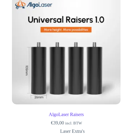
Deze
optie
kan
gekozen
worden
op
de
productpagina
AlgoLaser Raisers
€
39,00
incl. BTW
Laser Extra's