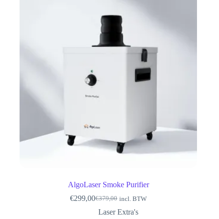
AlgoLaser Smoke Purifier
€
299,00
€
379,00
incl. BTW
Oorspronkelijke
Huidige
prijs
prijs
Laser Extra's