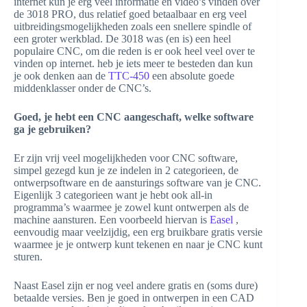
internet kun je erg veel informatie en video’s vinden over
de 3018 PRO, dus relatief goed betaalbaar en erg veel
uitbreidingsmogelijkheden zoals een snellere spindle of
een groter werkblad. De 3018 was (en is) een heel
populaire CNC, om die reden is er ook heel veel over te
vinden op internet. heb je iets meer te besteden dan kun
je ook denken aan de
TTC-450
een absolute goede
middenklasser onder de CNC’s.
Goed, je hebt een CNC aangeschaft, welke software
ga je gebruiken?
Er zijn vrij veel mogelijkheden voor CNC software,
simpel gezegd kun je ze indelen in 2 categorieen, de
ontwerpsoftware en de aansturings software van je CNC.
Eigenlijk 3 categorieen want je hebt ook all-in
programma’s waarmee je zowel kunt ontwerpen als de
machine aansturen. Een voorbeeld hiervan is
Easel
,
eenvoudig maar veelzijdig, een erg bruikbare gratis versie
waarmee je je ontwerp kunt tekenen en naar je CNC kunt
sturen.
Naast Easel zijn er nog veel andere gratis en (soms dure)
betaalde versies. Ben je goed in ontwerpen in een CAD