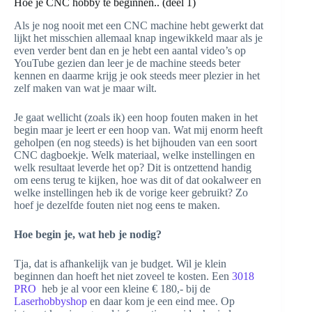
Hoe je CNC hobby te beginnen.. (deel 1)
Als je nog nooit met een CNC machine hebt gewerkt dat
lijkt het misschien allemaal knap ingewikkeld maar als je
even verder bent dan en je hebt een aantal video’s op
YouTube gezien dan leer je de machine steeds beter
kennen en daarme krijg je ook steeds meer plezier in het
zelf maken van wat je maar wilt.
Je gaat wellicht (zoals ik) een hoop fouten maken in het
begin maar je leert er een hoop van. Wat mij enorm heeft
geholpen (en nog steeds) is het bijhouden van een soort
CNC dagboekje. Welk materiaal, welke instellingen en
welk resultaat leverde het op? Dit is ontzettend handig
om eens terug te kijken, hoe was dit of dat ookalweer en
welke instellingen heb ik de vorige keer gebruikt? Zo
hoef je dezelfde fouten niet nog eens te maken.
Hoe begin je, wat heb je nodig?
Tja, dat is afhankelijk van je budget. Wil je klein
beginnen dan hoeft het niet zoveel te kosten. Een
3018
PRO
heb je al voor een kleine € 180,- bij de
Laserhobbyshop
en daar kom je een eind mee. Op