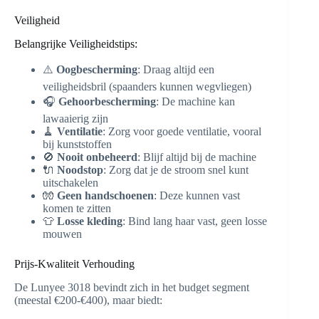
Veiligheid
Belangrijke Veiligheidstips:
⚠️
Oogbescherming
: Draag altijd een
veiligheidsbril (spaanders kunnen wegvliegen)
🎧
Gehoorbescherming
: De machine kan
lawaaierig zijn
🧹
Ventilatie
: Zorg voor goede ventilatie, vooral
bij kunststoffen
🚫
Nooit onbeheerd
: Blijf altijd bij de machine
🔌
Noodstop
: Zorg dat je de stroom snel kunt
uitschakelen
🧤
Geen handschoenen
: Deze kunnen vast
komen te zitten
👕
Losse kleding
: Bind lang haar vast, geen losse
mouwen
Prijs-Kwaliteit Verhouding
De Lunyee 3018 bevindt zich in het budget segment
(meestal €200-€400), maar biedt: