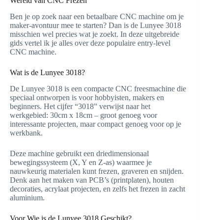
Wereld van CNC Frezen
Ben je op zoek naar een betaalbare CNC machine om je
maker-avontuur mee te starten? Dan is de Lunyee 3018
misschien wel precies wat je zoekt. In deze uitgebreide
gids vertel ik je alles over deze populaire entry-level
CNC machine.
Wat is de Lunyee 3018?
De Lunyee 3018 is een compacte CNC freesmachine die
speciaal ontworpen is voor hobbyisten, makers en
beginners. Het cijfer “3018” verwijst naar het
werkgebied: 30cm x 18cm – groot genoeg voor
interessante projecten, maar compact genoeg voor op je
werkbank.
Deze machine gebruikt een driedimensionaal
bewegingssysteem (X, Y en Z-as) waarmee je
nauwkeurig materialen kunt frezen, graveren en snijden.
Denk aan het maken van PCB’s (printplaten), houten
decoraties, acrylaat projecten, en zelfs het frezen in zacht
aluminium.
Voor Wie is de Lunyee 3018 Geschikt?