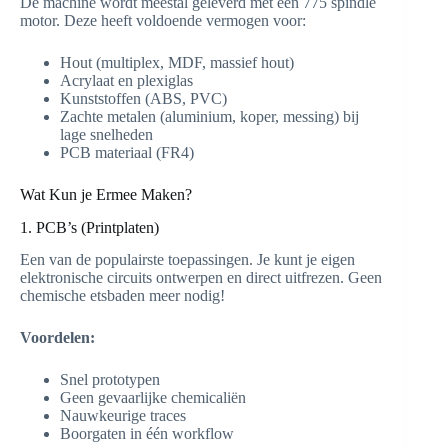
De machine wordt meestal geleverd met een 775 spindle
motor. Deze heeft voldoende vermogen voor:
Hout (multiplex, MDF, massief hout)
Acrylaat en plexiglas
Kunststoffen (ABS, PVC)
Zachte metalen (aluminium, koper, messing) bij
lage snelheden
PCB materiaal (FR4)
Wat Kun je Ermee Maken?
1. PCB’s (Printplaten)
Een van de populairste toepassingen. Je kunt je eigen
elektronische circuits ontwerpen en direct uitfrezen. Geen
chemische etsbaden meer nodig!
Voordelen:
Snel prototypen
Geen gevaarlijke chemicaliën
Nauwkeurige traces
Boorgaten in één workflow